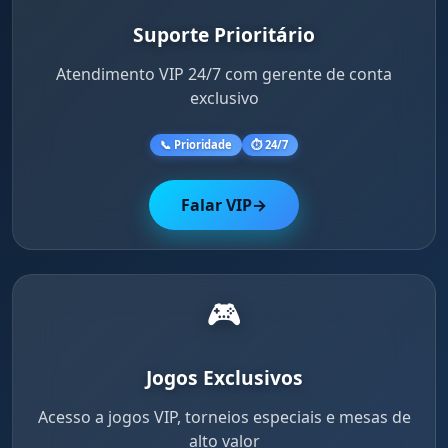
Suporte Prioritário
Atendimento VIP 24/7 com gerente de conta
exclusivo
📞 Prioridade
⏱️ 24/7
Falar VIP
→
🎮
Jogos Exclusivos
Acesso a jogos VIP, torneios especiais e mesas de
alto valor