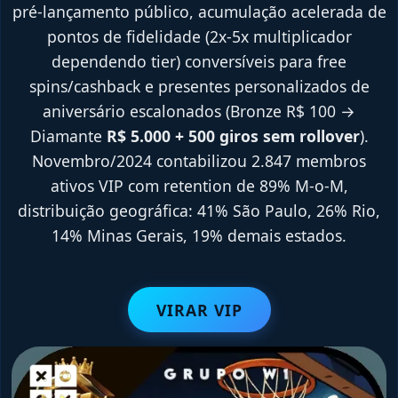
pré-lançamento público, acumulação acelerada de
pontos de fidelidade (2x-5x multiplicador
dependendo tier) conversíveis para free
spins/cashback e presentes personalizados de
aniversário escalonados (Bronze R$ 100 →
Diamante
R$ 5.000 + 500 giros sem rollover
).
Novembro/2024 contabilizou 2.847 membros
ativos VIP com retention de 89% M-o-M,
distribuição geográfica: 41% São Paulo, 26% Rio,
14% Minas Gerais, 19% demais estados.
VIRAR VIP