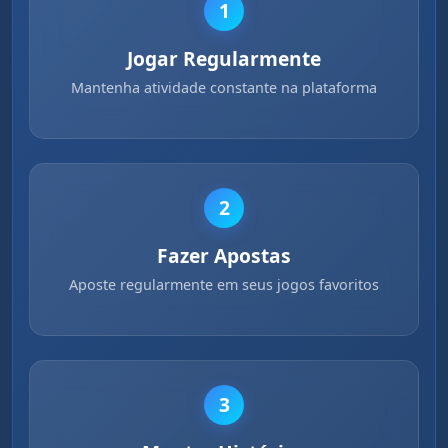
1
Jogar Regularmente
Mantenha atividade constante na plataforma
2
Fazer Apostas
Aposte regularmente em seus jogos favoritos
3