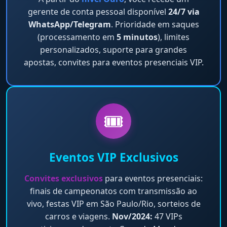
gerente de conta pessoal disponível
24/7 via
WhatsApp/Telegram
. Prioridade em saques
(processamento em
5 minutos
), limites
personalizados, suporte para grandes
apostas, convites para eventos presenciais VIP.
🎟️
Eventos VIP Exclusivos
Convites exclusivos
para eventos presenciais:
finais de campeonatos com transmissão ao
vivo, festas VIP em São Paulo/Rio, sorteios de
carros e viagens.
Nov/2024:
47 VIPs