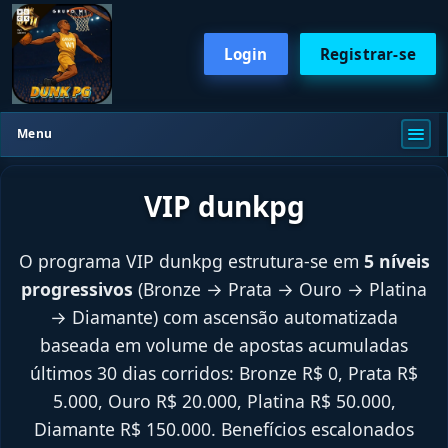
Login
Registrar-se
Menu
VIP dunkpg
O programa VIP dunkpg estrutura-se em
5 níveis
progressivos
(Bronze → Prata → Ouro → Platina
→ Diamante) com ascensão automatizada
baseada em volume de apostas acumuladas
últimos 30 dias corridos: Bronze R$ 0, Prata R$
5.000, Ouro R$ 20.000, Platina R$ 50.000,
Diamante R$ 150.000. Benefícios escalonados