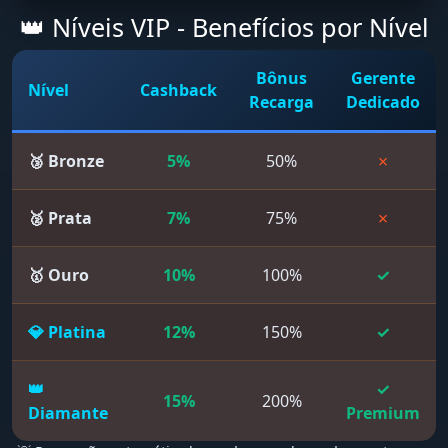
👑 Níveis VIP - Benefícios por Nível
Bônus
Gerente
Nível
Cashback
Recarga
Dedicado
🥉 Bronze
5%
50%
✗
🥈 Prata
7%
75%
✗
🥇 Ouro
10%
100%
✓
💎 Platina
12%
150%
✓
👑
✓
15%
200%
Diamante
Premium