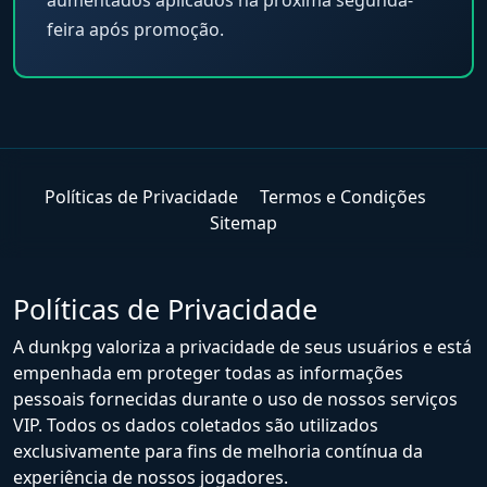
aumentados aplicados na próxima segunda-
feira após promoção.
Políticas de Privacidade
Termos e Condições
Sitemap
Políticas de Privacidade
A dunkpg valoriza a privacidade de seus usuários e está
empenhada em proteger todas as informações
pessoais fornecidas durante o uso de nossos serviços
VIP. Todos os dados coletados são utilizados
exclusivamente para fins de melhoria contínua da
experiência de nossos jogadores.